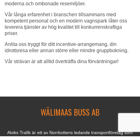
moderna och ombonade resemiljöer.
Vår långa erfarenhet i branschen tillsammans med
kompetent personal och en modern vagnspark låter oss
leverera tjänster av hög kvalitet till konkurrenskraftiga
priser.
Anlita oss tryggt för ditt incentive-arrangemang, din
idrottsresa eller annan större eller mindre gruppbokning.
Vår strävan är att alltid överträffa dina förväntningar!
WÄLIMAAS BUSS AB
Alviks Trafik är ett av Norrbottens ledande transportföretag som
under våren 2023 förvärvade Wälimaas Buss bussverksamhet.